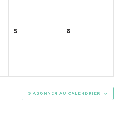
0
0
5
6
,
évènement,
évènement,
S’ABONNER AU CALENDRIER