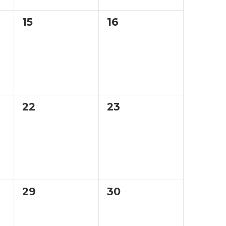
0
0
15
16
,
évènement,
évènement,
0
0
22
23
,
évènement,
évènement,
0
0
29
30
,
évènement,
évènement,