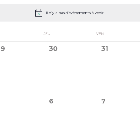
Il n’y a pas d’évènements à venir.
JEU
VEN
0
0
0
29
30
31
évènement,
évènement,
évènement
0
0
0
5
6
7
évènement,
évènement,
évènement