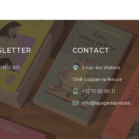
SLETTER
CONTACT
'INSCRIS
3 rue des Wallons
1348 Louvain-la-Neuve
+32 10 60 90 11
info@lapagedapres.be