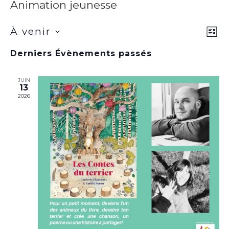
Animation jeunesse
Na
À venir
Navi
LIST
de
Sélectionnez
par
Derniers Évènements passés
vu
une
cons
date.
Év
JUIN
13
2026