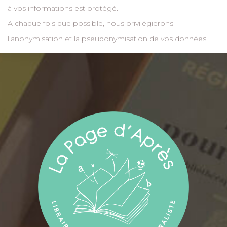
à vos informations est protégé.
A chaque fois que possible, nous privilégierons
l’anonymisation et la pseudonymisation de vos données.