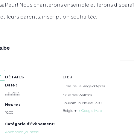
isaPeur! Nous chanterons ensemble et ferons disparaî
 et leurs parents, inscription souhaitée.
s.be
DÉTAILS
LIEU
Date :
Librairie La Page d’Après
11.01.2025
3 rue des Wallons
Louvain-la-Neuve
,
1320
Heure :
Belgium
+ Google Map
10:00
Catégorie d’Évènement:
Animation jeunesse