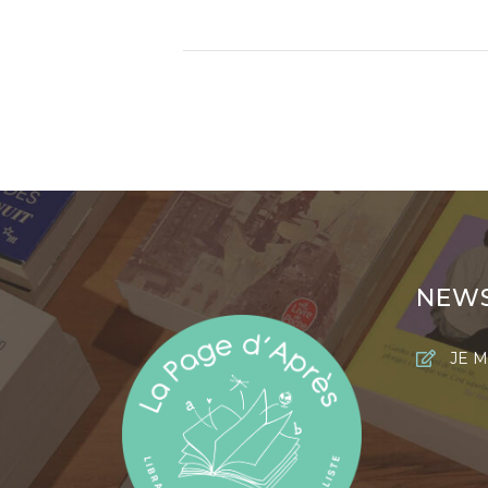
NEW
JE M