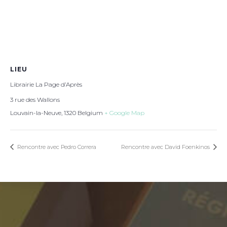
LIEU
Librairie La Page d’Après
3 rue des Wallons
Louvain-la-Neuve
,
1320
Belgium
+ Google Map
Rencontre avec Pedro Correra
Rencontre avec David Foenkinos