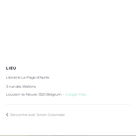
LIEU
Librairie La Page d’Après
3 rue des Wallons
Louvain-la-Neuve
,
1320
Belgium
+ Google Map
Rencontre avec Simon Grownoski