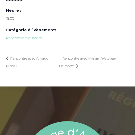
Heure :
19:00
Catégorie d’Évènement:
Rencontre d'auteurs
Rencontre avec Arnaud
Rencontre avec Myriam Watthee-
Nihoul
Delmotte